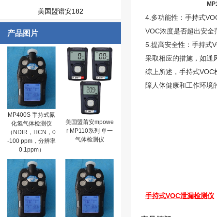
MP
美国盟谱安182
4.多功能性：手持式V
VOC浓度是否超出安
产品图片
5.提高安全性：手持
采取相应的措施，如通
综上所述，手持式VO
障人体健康和工作环境
MP400S 手持式氰
美国盟莆安mpowe
化氢气体检测仪
r MP110系列 单一
（NDIR，HCN，0
气体检测仪
-100 ppm，分辨率
0.1ppm）
手持式VOC泄漏检测仪