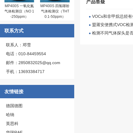
产品答疑
MP400S 一氧化氮
MP400S 四氢噻吩
气体检测仪（NO 1
气体检测仪（THT
VOCs和非甲烷总烃
-250ppm）
0.1-50ppm）
盟莆安便携式VOC检测仪M
联系方式
检测不同气体探头是否
联系人：邓雪
电话：010-84459554
邮件：2850832025@qq.com
手机：13693384717
友情链接
德国德图
哈纳
英思科
华瑞RAE