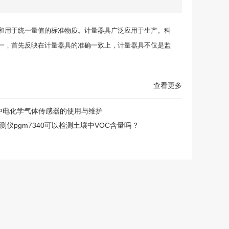
和用于统一量值的标准物质。计量器具广泛应用于生产。科
一，首先反映在
计量器
具的准确一致上，计量器具不仅是监
查看更多
中电化学气体传感器的使用与维护
测仪pgm7340可以检测土壤中VOC含量吗 ?