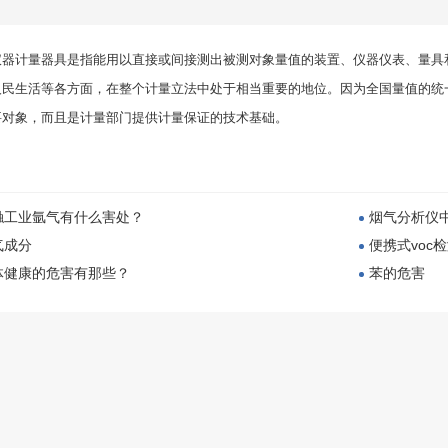
仪器
计量器具是指能用以直接或间接测出被测对象量值的装置、仪器仪表、量具
人民生活等各方面，在整个计量立法中处于相当重要的地位。因为全国量值的统
要对象，而且是计量部门提供计量保证的技术基础。
触工业氩气有什么害处？
烟气分析仪
气成分
便携式voc检
体健康的危害有那些？
苯的危害