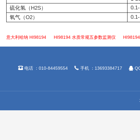
0.1
硫化氢（H2S）
0.1
氧气（O2）
意大利哈纳 HI98194
HI98194 水质常规五参数监测仪
HI981



电话 ：010-84459554
手机 ：13693384717
QQ