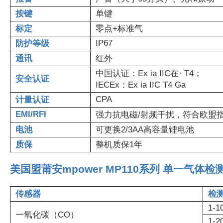
按键
单键
标定
零点+标准气
IP67
防护等级
通讯
红外
中国认证：Ex ia IIC在· T4；
安全认证
IECEx：Ex ia IIC T4 Ga
CPA
计量认证
EMI/RFI
强力抗电磁/射频干扰，符合欧盟指令2
电池
可更换2/3AA高容量锂电池
质保
整机质保1年
美国盟莆安mpower MP110系列 单一气体
传感器
检
1-1
一氧化碳（CO）
1-2