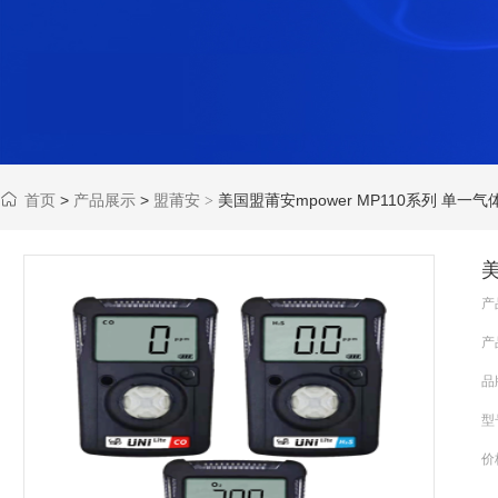
首页
>
产品展示
>
盟莆安
美国盟莆安mpower MP110系列 单一
>
美
产
产
品
型
价