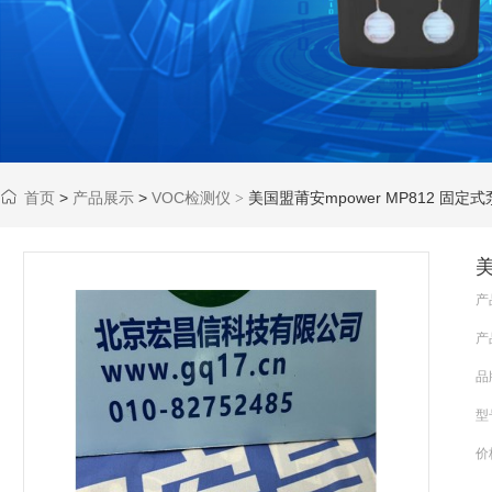
首页
>
产品展示
>
VOC检测仪
美国盟莆安mpower MP812 固
>
美
产
产
品
型
价