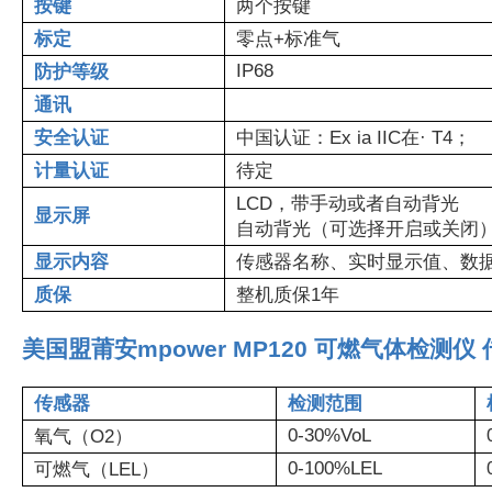
按键
两个按键
标定
零点+标准气
IP68
防护等级
通讯
安全认证
中国认证：Ex ia IIC在· T4；
计量认证
待定
LCD，带手动或者自动背光
显示屏
自动背光（可选择开启或关闭
显示内容
传感器名称、实时显示值、数
质保
整机质保1年
美国盟莆安mpower MP120 可燃气体检测仪
传感器
检测范围
0-30%VoL
氧气（O2）
0-100%LEL
可燃气（LEL）