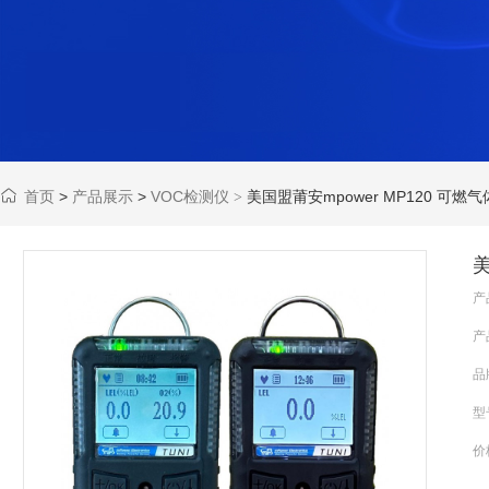
首页
>
产品展示
>
VOC检测仪
美国盟莆安mpower MP120 可燃
>
美
产
产
品
型
价