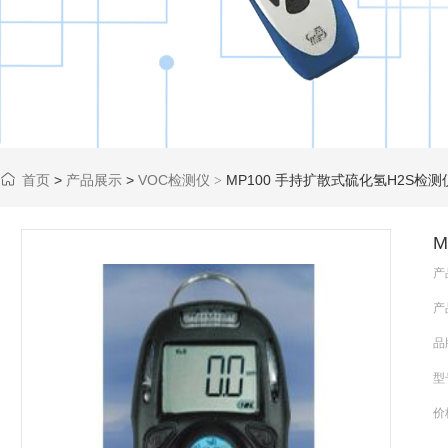
首页
>
产品展示
>
VOC检测仪
MP100 手持扩散式硫化氢H2S检测仪(0
>
M
产
产
品
型
价