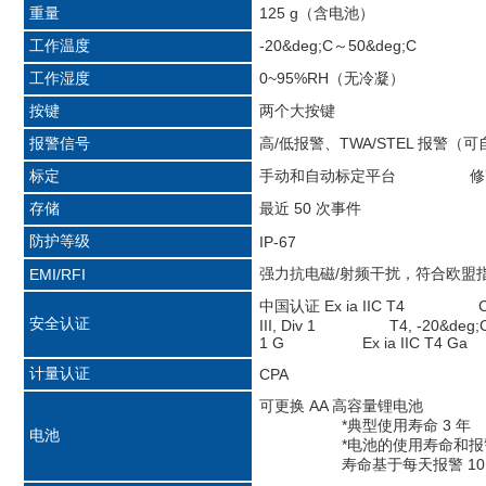
重量
125 g（含电池）
工作温度
-20&deg;C～50&deg;C
工作湿度
0~95%RH（无冷凝）
按键
两个大按键
报警信号
高/低报警、TWA/STEL 
标定
手动和自动标定平台 修改
存储
最近 50 次事件
防护等级
IP-67
强力抗电磁/射频干扰，符合欧盟
EMI/RFI
中国认证 Ex ia IIC T4 Clas
安全认证
III, Div 1 T4, -20&deg;
1 G Ex ia IIC T4 Ga K
计量认证
CPA
可更换 AA 高容量锂电
*典型使用寿命 
电池
*电池的使用寿命和报警
寿命基于每天报警 10 分