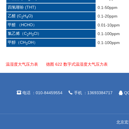
四氢噻吩 (THT)
0.1-50ppm
乙醛 (C
H
O)
0.1-20ppm
2
4
甲醛 （HCHO）
0.01-10ppm
氯乙烯（C
H
Cl）
0.1-100ppm
2
3
甲醇（CH
OH）
0.1-100ppm
3
温湿度大气压力表
德图 622 数字式温湿度大气压力表



电话 ：010-84459554
手机 ：13693384717
QQ
北京宏